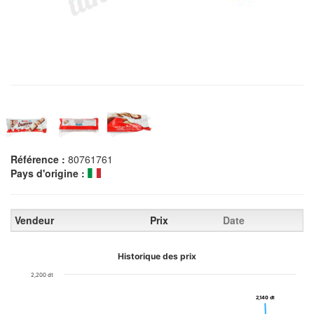
Référence :
80761761
Pays d'origine :
Vendeur
Prix
Date
Historique des prix
2,200 dt
2,140 dt
2,140 dt